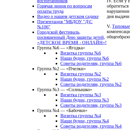
IV. Если у
воспитанников
обратиться 
Горячая линия по вопросам
нарушении 
оплаты труда
дня выдачи
Видео о нашем детском садике
Презентация "МБДОУ "Д\С
V.
Типовые 
№106"
компенсаци
Городской фестиваль,
общеобразо
посвященный Дню защиты детей,
«ДЕТСКОЕ ВРЕМЯ - ОНЛАЙН»!
Группа №6 — «Ягодка»
Визитка группы №6
Наши будни, группа №6
Советы родителям, группа №6
Группа №2 — «Пчелки»
Визитка группы №2
Наши будни, группа №2
Советы родителям, группа №2
Группа №3 — «Солнышко»
Визитка группы №3
Наши будни, группа №3
Советы родителям, группа №3
Группа №4 — «Бабочки»
Визитка группы №4
Наши будни, группа №4
Советы родителям, группа №4