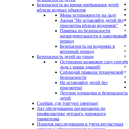
Безопасность во время пребывания детей
вблизи водных объектов
Меры осторожности на льду
Акция "Не оставляйте детей без
присмотра вблизи водоемов"
Памятка по безопасности
жизнедеятельности в паводковый
период
Безопасность на водоемах в
весенний период
Безопасность детей на улице
Осторожно возможен сход снега и
льда с крыш зданий!
Соблюдай правила технической
безопасности
Не оставляйте детей без
присмотра!
Детские площадки и безопасность
детей
Сообщи, где торгуют смертью!
Акт обследования организации по
профилактике детского дорожного
тавматизма
Порядок расследования и учета несчастных