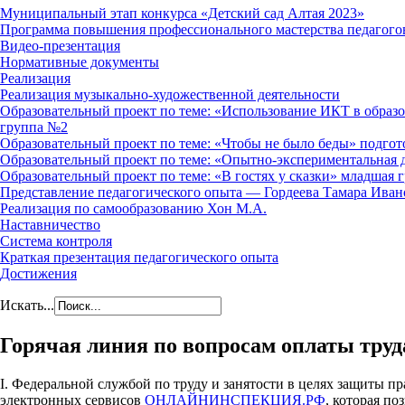
Муниципальный этап конкурса «Детский сад Алтая 2023»
Программа повышения профессионального мастерства педагогов
Видео-презентация
Нормативные документы
Реализация
Реализация музыкально-художественной деятельности
Образовательный проект по теме: «Использование ИКТ в образо
группа №2
Образовательный проект по теме: «Чтобы не было беды» подго
Образовательный проект по теме: «Опытно-экспериментальная 
Образовательный проект по теме: «В гостях у сказки» младшая 
Представление педагогического опыта — Гордеева Тамара Иван
Реализация по самообразованию Хон М.А.
Наставничество
Система контроля
Краткая презентация педагогического опыта
Достижения
Искать...
Горячая линия по вопросам оплаты труд
I. Федеральной службой по труду и занятости в целях защиты пр
электронных сервисов
ОНЛАЙНИНСПЕКЦИЯ.РФ
, которая по