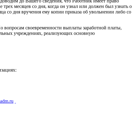
 доводим до Вашего сведения, что Работник имеет право
 трех месяцев со дня, когда он узнал или должен был узнать о
яца со дня вручения ему копии приказа об увольнении либо со
 По вопросам своевременности выплаты заработной платы,
тельных учреждениях, реализующих основную
изациях:
-adm.ru