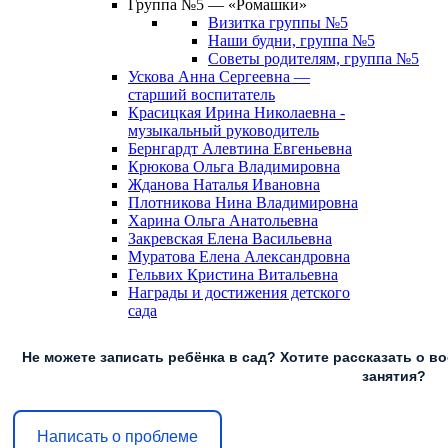
Группа №5 — «Ромашки»
Визитка группы №5
Наши будни, группа №5
Советы родителям, группа №5
Ускова Анна Сергеевна —
старший воспитатель
Красицкая Ирина Николаевна -
музыкальный руководитель
Бернгардт Алевтина Евгеньевна
Крюкова Ольга Владимировна
Жданова Наталья Ивановна
Плотникова Нина Владимировна
Харина Ольга Анатольевна
Закревская Елена Васильевна
Муратова Елена Александровна
Гельвих Кристина Витальевна
Награды и достижения детского
сада
Не можете записать ребёнка в сад? Хотите рассказать о во
занятия?
Написать о проблеме