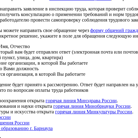
направить заявление в инспекцию труда, которая проверит соб
получить консультацию о применении требований и норм трудово
работодателю провести самопроверку соблюдения трудового зак
Вы можете направить свое обращение через
форму общений гражд
нкретное решение, укажите в поле для обращения следующую 
Имя, Отчество
оторый вам будет отправлен ответ (электронная почта или почто
 пункт, улица, дом, квартира)
ие организации, в которой Вы работаете
ю Вами должность
тся организация, в которой Вы работаете
ение будет принято к рассмотрению. Ответ будет направлен на у
что по вопросам оплаты труда работников
воохранения открыта
горячая линия Минздрава России
.
зования и науки открыта
горячая линия Минобрнауки России
.
туры и искусства открыта
горячая линия Минкультуры России
.
оссии
щения России
 образованию г. Барнаула