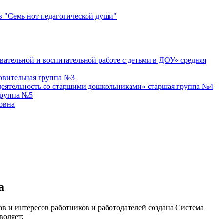
 "Семь нот педагогической души"
вательной и воспитательной работе с детьми в ДОУ» средняя
товительная группа №3
деятельность со старшими дошкольниками» старшая группа №4
группа №5
овна
а
ав и интересов работников и работодателей создана Система
зволяет: