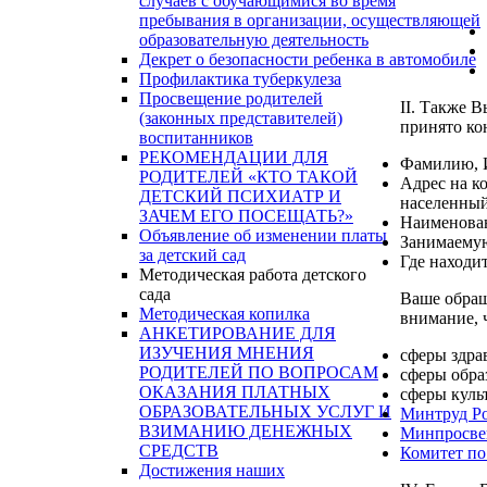
случаев с обучающимися во время
пребывания в организации, осуществляющей
образовательную деятельность
Декрет о безопасности ребенка в автомобиле
Профилактика туберкулеза
Просвещение родителей
II. Также 
(законных представителей)
принято ко
воспитанников
РЕКОМЕНДАЦИИ ДЛЯ
Фамилию, 
РОДИТЕЛЕЙ «КТО ТАКОЙ
Адрес на к
ДЕТСКИЙ ПСИХИАТР И
населенный
ЗАЧЕМ ЕГО ПОСЕЩАТЬ?»
Наименован
Объявление об изменении платы
Занимаему
за детский сад
Где находи
Методическая работа детского
сада
Ваше обращ
Методическая копилка
внимание, 
АНКЕТИРОВАНИЕ ДЛЯ
ИЗУЧЕНИЯ МНЕНИЯ
сферы здра
РОДИТЕЛЕЙ ПО ВОПРОСАМ
сферы обра
ОКАЗАНИЯ ПЛАТНЫХ
сферы куль
ОБРАЗОВАТЕЛЬНЫХ УСЛУГ И
Минтруд Р
ВЗИМАНИЮ ДЕНЕЖНЫХ
Минпросве
СРЕДСТВ
Комитет по
Достижения наших