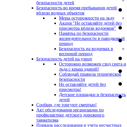
безопасности детей
Безопасность во время пребывания детей
вблизи водных объектов
Меры осторожности на льду
Акция "Не оставляйте детей без
присмотра вблизи водоемов"
Памятка по безопасности
жизнедеятельности в паводковый
период
Безопасность на водоемах в
весенний период
Безопасность детей на улице
Осторожно возможен сход снега и
льда с крыш зданий!
Соблюдай правила технической
безопасности
Не оставляйте детей без
присмотра!
Детские площадки и безопасность
детей
Сообщи, где торгуют смертью!
Акт обследования организации по
профилактике детского дорожного
тавматизма
Порядок расследования и учета несчастных