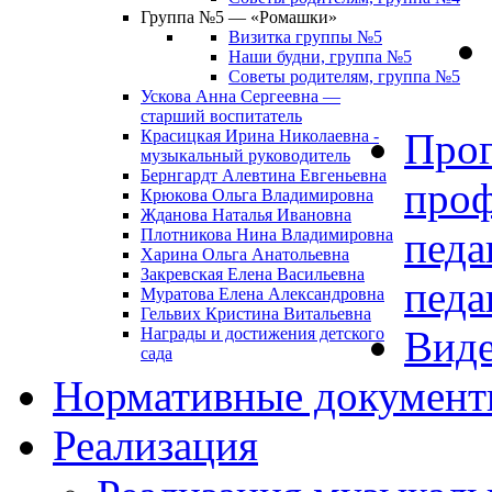
Группа №5 — «Ромашки»
Визитка группы №5
Наши будни, группа №5
Советы родителям, группа №5
Ускова Анна Сергеевна —
старший воспитатель
Про
Красицкая Ирина Николаевна -
музыкальный руководитель
Бернгардт Алевтина Евгеньевна
проф
Крюкова Ольга Владимировна
Жданова Наталья Ивановна
педа
Плотникова Нина Владимировна
Харина Ольга Анатольевна
Закревская Елена Васильевна
педа
Муратова Елена Александровна
Гельвих Кристина Витальевна
Виде
Награды и достижения детского
сада
Нормативные докумен
Реализация