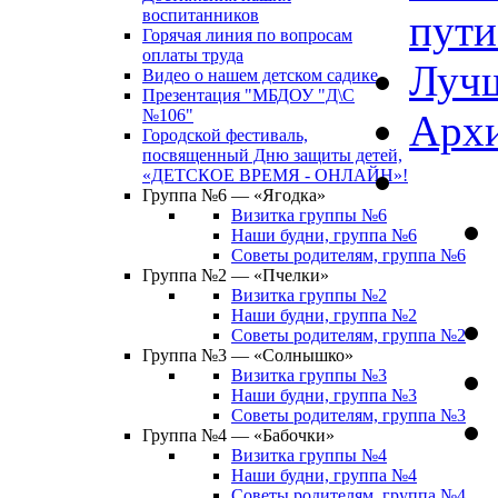
воспитанников
пути
Горячая линия по вопросам
оплаты труда
Лучш
Видео о нашем детском садике
Презентация "МБДОУ "Д\С
№106"
Архи
Городской фестиваль,
посвященный Дню защиты детей,
«ДЕТСКОЕ ВРЕМЯ - ОНЛАЙН»!
Группа №6 — «Ягодка»
Визитка группы №6
Наши будни, группа №6
Советы родителям, группа №6
Группа №2 — «Пчелки»
Визитка группы №2
Наши будни, группа №2
Советы родителям, группа №2
Группа №3 — «Солнышко»
Визитка группы №3
Наши будни, группа №3
Советы родителям, группа №3
Группа №4 — «Бабочки»
Визитка группы №4
Наши будни, группа №4
Советы родителям, группа №4