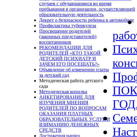
случаев с обучающимися во время
пребывания в организации, осуществляющей
образовательную деятельность
Декрет о безопасности ребенка в автомобиле
Профилактика туберкулеза
Просвещение родителей
рабо
(законных представителей)
воспитанников
Псих
РЕКОМЕНДАЦИИ ДЛЯ
РОДИТЕЛЕЙ «КТО ТАКОЙ
ДЕТСКИЙ ПСИХИАТР И
конс
ЗАЧЕМ ЕГО ПОСЕЩАТЬ?»
Объявление об изменении платы
Проф
за детский сад
Методическая работа детского
сада
ПОК
Методическая копилка
АНКЕТИРОВАНИЕ ДЛЯ
ГО
ИЗУЧЕНИЯ МНЕНИЯ
РОДИТЕЛЕЙ ПО ВОПРОСАМ
ОКАЗАНИЯ ПЛАТНЫХ
Сем
ОБРАЗОВАТЕЛЬНЫХ УСЛУГ И
ВЗИМАНИЮ ДЕНЕЖНЫХ
Наст
СРЕДСТВ
Достижения наших