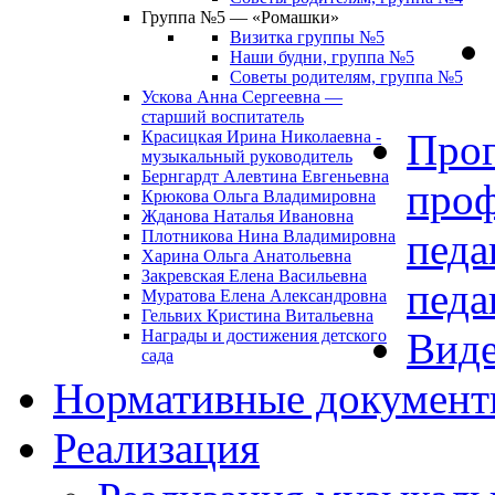
Группа №5 — «Ромашки»
Визитка группы №5
Наши будни, группа №5
Советы родителям, группа №5
Ускова Анна Сергеевна —
старший воспитатель
Про
Красицкая Ирина Николаевна -
музыкальный руководитель
Бернгардт Алевтина Евгеньевна
проф
Крюкова Ольга Владимировна
Жданова Наталья Ивановна
педа
Плотникова Нина Владимировна
Харина Ольга Анатольевна
Закревская Елена Васильевна
педа
Муратова Елена Александровна
Гельвих Кристина Витальевна
Виде
Награды и достижения детского
сада
Нормативные докумен
Реализация