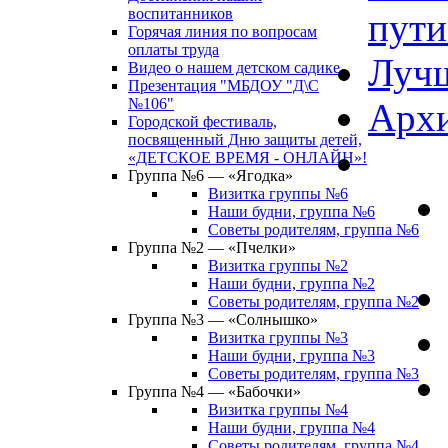
воспитанников
пути
Горячая линия по вопросам
оплаты труда
Лучш
Видео о нашем детском садике
Презентация "МБДОУ "Д\С
№106"
Архи
Городской фестиваль,
посвященный Дню защиты детей,
«ДЕТСКОЕ ВРЕМЯ - ОНЛАЙН»!
Группа №6 — «Ягодка»
Визитка группы №6
Наши будни, группа №6
Советы родителям, группа №6
Группа №2 — «Пчелки»
Визитка группы №2
Наши будни, группа №2
Советы родителям, группа №2
Группа №3 — «Солнышко»
Визитка группы №3
Наши будни, группа №3
Советы родителям, группа №3
Группа №4 — «Бабочки»
Визитка группы №4
Наши будни, группа №4
Советы родителям, группа №4