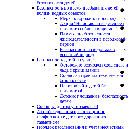
безопасности детей
Безопасность во время пребывания детей
вблизи водных объектов
Меры осторожности на льду
Акция "Не оставляйте детей без
присмотра вблизи водоемов"
Памятка по безопасности
жизнедеятельности в паводковый
период
Безопасность на водоемах в
весенний период
Безопасность детей на улице
Осторожно возможен сход снега и
льда с крыш зданий!
Соблюдай правила технической
безопасности
Не оставляйте детей без
присмотра!
Детские площадки и безопасность
детей
Сообщи, где торгуют смертью!
Акт обследования организации по
профилактике детского дорожного
тавматизма
Порядок расследования и учета несчастных