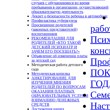
случаев с обучающимися во время
пребывания в организации, осуществляющей
образовательную деятельность
Декрет о безопасности ребенка в автомобиле
Профилактика туберкулеза
Просвещение родителей
рабо
(законных представителей)
воспитанников
Псих
РЕКОМЕНДАЦИИ ДЛЯ
РОДИТЕЛЕЙ «КТО ТАКОЙ
ДЕТСКИЙ ПСИХИАТР И
конс
ЗАЧЕМ ЕГО ПОСЕЩАТЬ?»
Объявление об изменении платы
Проф
за детский сад
Методическая работа детского
сада
ПОК
Методическая копилка
АНКЕТИРОВАНИЕ ДЛЯ
ГО
ИЗУЧЕНИЯ МНЕНИЯ
РОДИТЕЛЕЙ ПО ВОПРОСАМ
ОКАЗАНИЯ ПЛАТНЫХ
Сем
ОБРАЗОВАТЕЛЬНЫХ УСЛУГ И
ВЗИМАНИЮ ДЕНЕЖНЫХ
Наст
СРЕДСТВ
Достижения наших