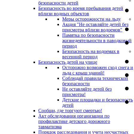
безопасности детей
Безопасность во время пребывания детей
вблизи водных объектов
Меры осторожности на льду
Акция "Не оставляйте детей без
присмотра вблизи водоемов"
Памятка по безопасности
жизнедеятельности в паводковый
период
Безопасность на водоемах в
весенний период
Безопасность детей на улице
Осторожно возможен сход снега и
льда с крыш зданий!
Соблюдай правила технической
безопасности
Не оставляйте детей без
присмотра!
Детские площадки и безопасность
детей
Сообщи, где торгуют смертью!
Акт обследования организации по
профилактике детского дорожного
тавматизма
Порядок расследования и учета несчастных