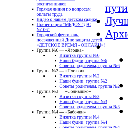
воспитанников
пути
Горячая линия по вопросам
оплаты труда
Лучш
Видео о нашем детском садике
Презентация "МБДОУ "Д\С
№106"
Архи
Городской фестиваль,
посвященный Дню защиты детей,
«ДЕТСКОЕ ВРЕМЯ - ОНЛАЙН»!
Группа №6 — «Ягодка»
Визитка группы №6
Наши будни, группа №6
Советы родителям, группа №6
Группа №2 — «Пчелки»
Визитка группы №2
Наши будни, группа №2
Советы родителям, группа №2
Группа №3 — «Солнышко»
Визитка группы №3
Наши будни, группа №3
Советы родителям, группа №3
Группа №4 — «Бабочки»
Визитка группы №4
Наши будни, группа №4
Советы родителям, группа №4