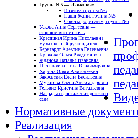
Группа №5 — «Ромашки»
Визитка группы №5
Наши будни, группа №5
Советы родителям, группа №5
Ускова Анна Сергеевна —
старший воспитатель
Про
Красицкая Ирина Николаевна -
музыкальный руководитель
Бернгардт Алевтина Евгеньевна
проф
Крюкова Ольга Владимировна
Жданова Наталья Ивановна
педа
Плотникова Нина Владимировна
Харина Ольга Анатольевна
Закревская Елена Васильевна
педа
Муратова Елена Александровна
Гельвих Кристина Витальевна
Виде
Награды и достижения детского
сада
Нормативные докумен
Реализация