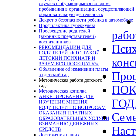
случаев с обучающимися во время
пребывания в организации, осуществляющей
образовательную деятельность
Декрет о безопасности ребенка в автомобиле
Профилактика туберкулеза
Просвещение родителей
рабо
(законных представителей)
воспитанников
Псих
РЕКОМЕНДАЦИИ ДЛЯ
РОДИТЕЛЕЙ «КТО ТАКОЙ
ДЕТСКИЙ ПСИХИАТР И
конс
ЗАЧЕМ ЕГО ПОСЕЩАТЬ?»
Объявление об изменении платы
Проф
за детский сад
Методическая работа детского
сада
ПОК
Методическая копилка
АНКЕТИРОВАНИЕ ДЛЯ
ГО
ИЗУЧЕНИЯ МНЕНИЯ
РОДИТЕЛЕЙ ПО ВОПРОСАМ
ОКАЗАНИЯ ПЛАТНЫХ
Сем
ОБРАЗОВАТЕЛЬНЫХ УСЛУГ И
ВЗИМАНИЮ ДЕНЕЖНЫХ
Наст
СРЕДСТВ
Достижения наших