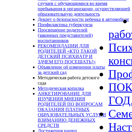
случаев с обучающимися во время
пребывания в организации, осуществляющей
образовательную деятельность
Декрет о безопасности ребенка в автомобиле
Профилактика туберкулеза
Просвещение родителей
рабо
(законных представителей)
воспитанников
Псих
РЕКОМЕНДАЦИИ ДЛЯ
РОДИТЕЛЕЙ «КТО ТАКОЙ
ДЕТСКИЙ ПСИХИАТР И
конс
ЗАЧЕМ ЕГО ПОСЕЩАТЬ?»
Объявление об изменении платы
Проф
за детский сад
Методическая работа детского
сада
ПОК
Методическая копилка
АНКЕТИРОВАНИЕ ДЛЯ
ГО
ИЗУЧЕНИЯ МНЕНИЯ
РОДИТЕЛЕЙ ПО ВОПРОСАМ
ОКАЗАНИЯ ПЛАТНЫХ
Сем
ОБРАЗОВАТЕЛЬНЫХ УСЛУГ И
ВЗИМАНИЮ ДЕНЕЖНЫХ
Наст
СРЕДСТВ
Достижения наших