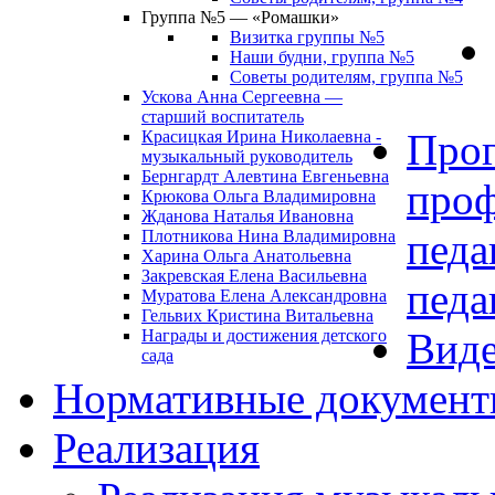
Группа №5 — «Ромашки»
Визитка группы №5
Наши будни, группа №5
Советы родителям, группа №5
Ускова Анна Сергеевна —
старший воспитатель
Про
Красицкая Ирина Николаевна -
музыкальный руководитель
Бернгардт Алевтина Евгеньевна
проф
Крюкова Ольга Владимировна
Жданова Наталья Ивановна
педа
Плотникова Нина Владимировна
Харина Ольга Анатольевна
Закревская Елена Васильевна
педа
Муратова Елена Александровна
Гельвих Кристина Витальевна
Виде
Награды и достижения детского
сада
Нормативные докумен
Реализация