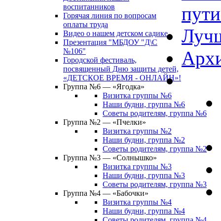
воспитанников
пути
Горячая линия по вопросам
оплаты труда
Лучш
Видео о нашем детском садике
Презентация "МБДОУ "Д\С
№106"
Архи
Городской фестиваль,
посвященный Дню защиты детей,
«ДЕТСКОЕ ВРЕМЯ - ОНЛАЙН»!
Группа №6 — «Ягодка»
Визитка группы №6
Наши будни, группа №6
Советы родителям, группа №6
Группа №2 — «Пчелки»
Визитка группы №2
Наши будни, группа №2
Советы родителям, группа №2
Группа №3 — «Солнышко»
Визитка группы №3
Наши будни, группа №3
Советы родителям, группа №3
Группа №4 — «Бабочки»
Визитка группы №4
Наши будни, группа №4
Советы родителям, группа №4