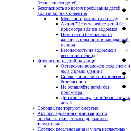
безопасности детей
Безопасность во время пребывания детей
вблизи водных объектов
Меры осторожности на льду
Акция "Не оставляйте детей без
присмотра вблизи водоемов"
Памятка по безопасности
жизнедеятельности в паводковый
период
Безопасность на водоемах в
весенний период
Безопасность детей на улице
Осторожно возможен сход снега и
льда с крыш зданий!
Соблюдай правила технической
безопасности
Не оставляйте детей без
присмотра!
Детские площадки и безопасность
детей
Сообщи, где торгуют смертью!
Акт обследования организации по
профилактике детского дорожного
тавматизма
Порядок расследования и учета несчастных