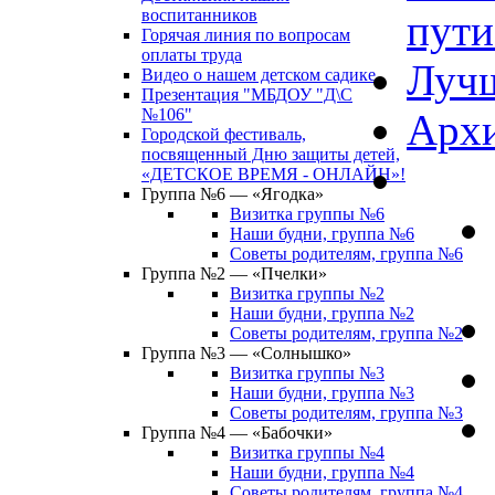
воспитанников
пути
Горячая линия по вопросам
оплаты труда
Лучш
Видео о нашем детском садике
Презентация "МБДОУ "Д\С
№106"
Архи
Городской фестиваль,
посвященный Дню защиты детей,
«ДЕТСКОЕ ВРЕМЯ - ОНЛАЙН»!
Группа №6 — «Ягодка»
Визитка группы №6
Наши будни, группа №6
Советы родителям, группа №6
Группа №2 — «Пчелки»
Визитка группы №2
Наши будни, группа №2
Советы родителям, группа №2
Группа №3 — «Солнышко»
Визитка группы №3
Наши будни, группа №3
Советы родителям, группа №3
Группа №4 — «Бабочки»
Визитка группы №4
Наши будни, группа №4
Советы родителям, группа №4