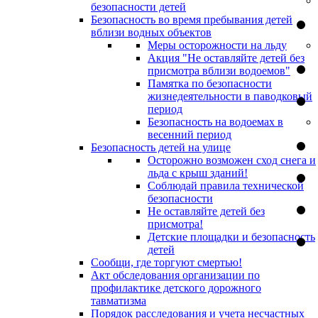
безопасности детей
Безопасность во время пребывания детей
вблизи водных объектов
Меры осторожности на льду
Акция "Не оставляйте детей без
присмотра вблизи водоемов"
Памятка по безопасности
жизнедеятельности в паводковый
период
Безопасность на водоемах в
весенний период
Безопасность детей на улице
Осторожно возможен сход снега и
льда с крыш зданий!
Соблюдай правила технической
безопасности
Не оставляйте детей без
присмотра!
Детские площадки и безопасность
детей
Сообщи, где торгуют смертью!
Акт обследования организации по
профилактике детского дорожного
тавматизма
Порядок расследования и учета несчастных