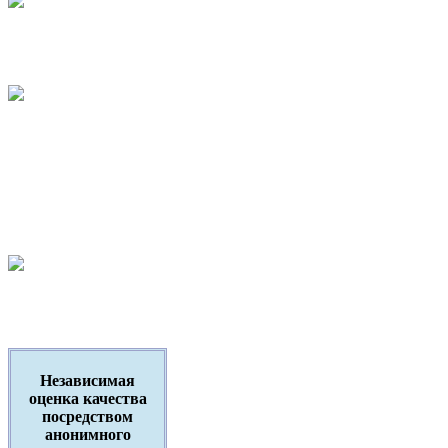
Независимая
оценка качества
посредством
анонимного