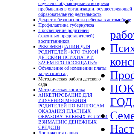
случаев с обучающимися во время
пребывания в организации, осуществляющей
образовательную деятельность
Декрет о безопасности ребенка в автомобиле
Профилактика туберкулеза
Просвещение родителей
рабо
(законных представителей)
воспитанников
Псих
РЕКОМЕНДАЦИИ ДЛЯ
РОДИТЕЛЕЙ «КТО ТАКОЙ
ДЕТСКИЙ ПСИХИАТР И
конс
ЗАЧЕМ ЕГО ПОСЕЩАТЬ?»
Объявление об изменении платы
Проф
за детский сад
Методическая работа детского
сада
ПОК
Методическая копилка
АНКЕТИРОВАНИЕ ДЛЯ
ГО
ИЗУЧЕНИЯ МНЕНИЯ
РОДИТЕЛЕЙ ПО ВОПРОСАМ
ОКАЗАНИЯ ПЛАТНЫХ
Сем
ОБРАЗОВАТЕЛЬНЫХ УСЛУГ И
ВЗИМАНИЮ ДЕНЕЖНЫХ
Наст
СРЕДСТВ
Достижения наших