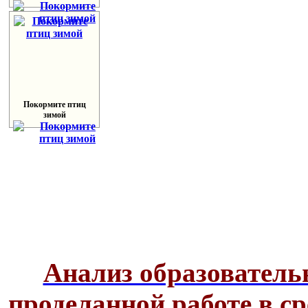
Покормите птиц
зимой
Анализ образовательн
проделанной работе в ср