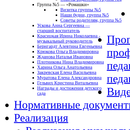
Группа №5 — «Ромашки»
Визитка группы №5
Наши будни, группа №5
Советы родителям, группа №5
Ускова Анна Сергеевна —
старший воспитатель
Про
Красицкая Ирина Николаевна -
музыкальный руководитель
Бернгардт Алевтина Евгеньевна
проф
Крюкова Ольга Владимировна
Жданова Наталья Ивановна
педа
Плотникова Нина Владимировна
Харина Ольга Анатольевна
Закревская Елена Васильевна
педа
Муратова Елена Александровна
Гельвих Кристина Витальевна
Виде
Награды и достижения детского
сада
Нормативные докумен
Реализация