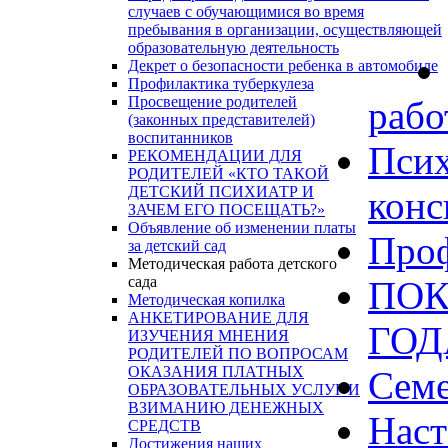
случаев с обучающимися во время
пребывания в организации, осуществляющей
образовательную деятельность
Декрет о безопасности ребенка в автомобиле
Профилактика туберкулеза
Просвещение родителей
рабо
(законных представителей)
воспитанников
Псих
РЕКОМЕНДАЦИИ ДЛЯ
РОДИТЕЛЕЙ «КТО ТАКОЙ
ДЕТСКИЙ ПСИХИАТР И
конс
ЗАЧЕМ ЕГО ПОСЕЩАТЬ?»
Объявление об изменении платы
Проф
за детский сад
Методическая работа детского
сада
ПОК
Методическая копилка
АНКЕТИРОВАНИЕ ДЛЯ
ГО
ИЗУЧЕНИЯ МНЕНИЯ
РОДИТЕЛЕЙ ПО ВОПРОСАМ
ОКАЗАНИЯ ПЛАТНЫХ
Сем
ОБРАЗОВАТЕЛЬНЫХ УСЛУГ И
ВЗИМАНИЮ ДЕНЕЖНЫХ
Наст
СРЕДСТВ
Достижения наших