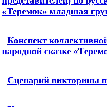
представителей) по русс
«Теремок» младшая гру
Конспект коллективной
народной сказке «Терем
Сценарий викторины п