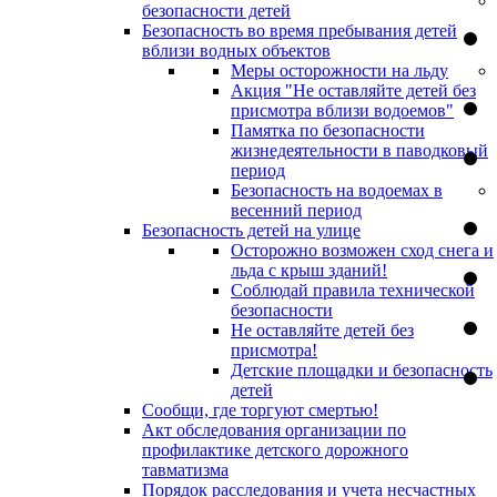
безопасности детей
Безопасность во время пребывания детей
вблизи водных объектов
Меры осторожности на льду
Акция "Не оставляйте детей без
присмотра вблизи водоемов"
Памятка по безопасности
жизнедеятельности в паводковый
период
Безопасность на водоемах в
весенний период
Безопасность детей на улице
Осторожно возможен сход снега и
льда с крыш зданий!
Соблюдай правила технической
безопасности
Не оставляйте детей без
присмотра!
Детские площадки и безопасность
детей
Сообщи, где торгуют смертью!
Акт обследования организации по
профилактике детского дорожного
тавматизма
Порядок расследования и учета несчастных