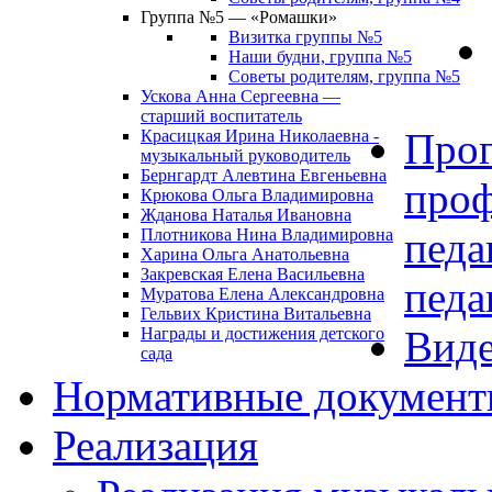
Группа №5 — «Ромашки»
Визитка группы №5
Наши будни, группа №5
Советы родителям, группа №5
Ускова Анна Сергеевна —
старший воспитатель
Про
Красицкая Ирина Николаевна -
музыкальный руководитель
Бернгардт Алевтина Евгеньевна
проф
Крюкова Ольга Владимировна
Жданова Наталья Ивановна
педа
Плотникова Нина Владимировна
Харина Ольга Анатольевна
Закревская Елена Васильевна
педа
Муратова Елена Александровна
Гельвих Кристина Витальевна
Виде
Награды и достижения детского
сада
Нормативные докумен
Реализация