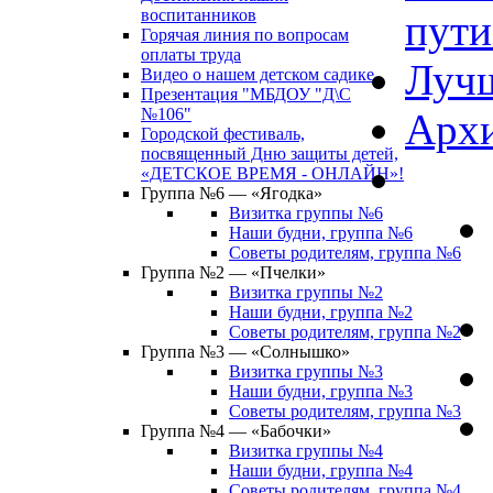
воспитанников
пути
Горячая линия по вопросам
оплаты труда
Лучш
Видео о нашем детском садике
Презентация "МБДОУ "Д\С
№106"
Архи
Городской фестиваль,
посвященный Дню защиты детей,
«ДЕТСКОЕ ВРЕМЯ - ОНЛАЙН»!
Группа №6 — «Ягодка»
Визитка группы №6
Наши будни, группа №6
Советы родителям, группа №6
Группа №2 — «Пчелки»
Визитка группы №2
Наши будни, группа №2
Советы родителям, группа №2
Группа №3 — «Солнышко»
Визитка группы №3
Наши будни, группа №3
Советы родителям, группа №3
Группа №4 — «Бабочки»
Визитка группы №4
Наши будни, группа №4
Советы родителям, группа №4